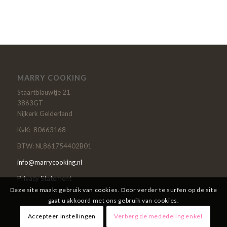
MARRY COOKING
Staartblauwtje 21
3863GT
Nijkerk Gelderland
KvK: 80663168
BTW: NL861754402B01
info@marrycooking.nl
Privacy Statement
Deze site maakt gebruik van cookies. Door verder te surfen op de site
gaat u akkoord met ons gebruik van cookies.
Accepteer instellingen
Verberg de mededeling enkel